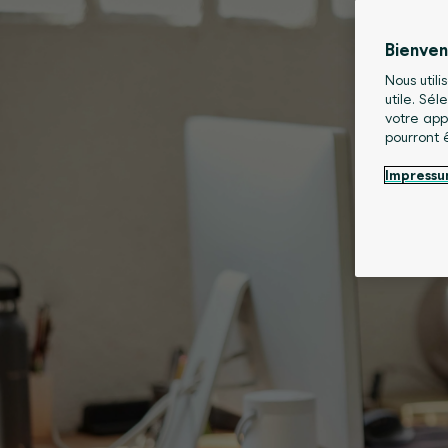
Bienve
Nous utili
utile. Sé
votre app
pourront 
Impress