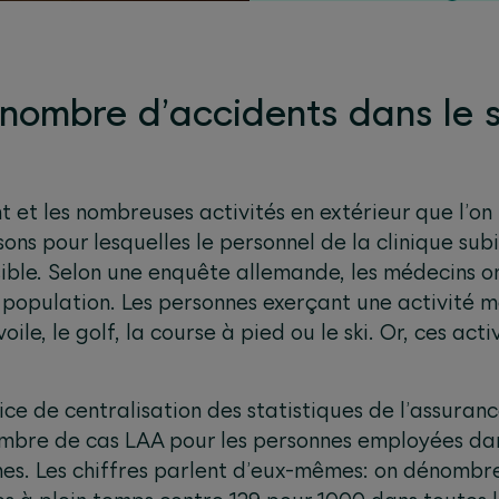
membres du personnel.
nombre d’accidents dans le s
 et les nombreuses activités en extérieur que l’on
isons pour lesquelles le personnel de la clinique su
ble. Selon une enquête allemande, les médecins ont
a population. Les personnes exerçant une activité 
voile, le golf, la course à pied ou le ski. Or, ces act
ice de centralisation des statistiques de l’assura
mbre de cas LAA pour les personnes employées dan
es. Les chiffres parlent d’eux-mêmes: on dénombr