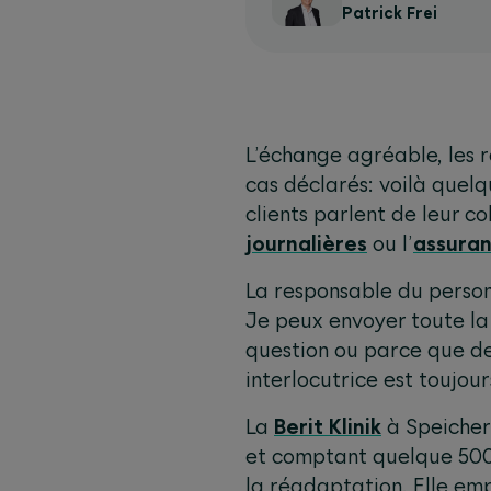
Patrick Frei
L’échange agréable, les 
cas déclarés: voilà quelq
clients parlent de leur c
journalières
ou l’
assura
La responsable du personn
Je peux envoyer toute la
question ou parce que de
interlocutrice est toujour
La
Berit Klinik
à Speicher 
et comptant quelque 500 c
la réadaptation. Elle emp