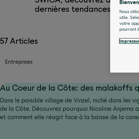
Bienve
dernières tendances en mat
Nous utili
utile. Sé
votre app
pourront 
57 Articles
Impress
Entreprises
Au Coeur de la Côte: des malakoffs q
Dans le paisible village de Vinzel, niché dans les 
de la Côte. Découvrez pourquoi Nicoline Anjema a r
et comment elle réagit face à la baisse de la cons