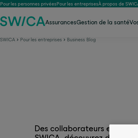
Pour les personnes privées
Pour les entreprises
À propos de SWIC
Assurances
Gestion de la santé
Vo
SWICA
Pour les entreprises
Business Blog
Blog Business SWICA – 
pour les entreprises
Des collaborateurs en bonne
SWICA, découvrez des consei