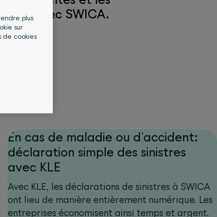
informé avec SWICA.
 rendre plus
okie sur
s de cookies
En cas de maladie ou d’accident:
déclaration simple des sinistres
avec KLE
Avec KLE, les déclarations de sinistres à SWICA
ont lieu de manière entièrement numérique. Les
entreprises économisent ainsi temps et argent.